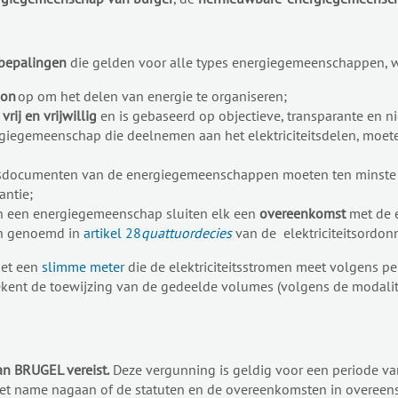
bepalingen
die gelden voor alle types energiegemeenschappen, 
oon
op om het delen van energie te organiseren;
p
vrij en vrijwillig
en is gebaseerd op objectieve, transparante en nie
iegemeenschap die deelnemen aan het elektriciteitsdelen, moet
ngsdocumenten van de energiegemeenschappen moeten ten minste 
antie;
an een energiegemeenschap sluiten elk een
overeenkomst
met de e
en genoemd in
artikel 28
quattuordecies
van de elektriciteitsordon
met een
slimme meter
die de elektriciteitsstromen meet volgens pe
ekent de toewijzing van de gedeelde volumes (volgens de modalit
n BRUGEL vereist.
Deze vergunning is geldig voor een periode van 
et name nagaan of de statuten en de overeenkomsten in overeenst