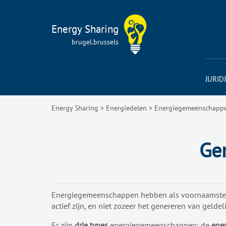
Energy Sharing
brugel.brussels
JURID
Energy Sharing
>
Energiedelen
>
Energiegemeenschapp
Ge
Energiegemeenschappen hebben als voornaamste 
actief zijn, en niet zozeer het genereren van geldeli
Er zijn
drie types
energiegemeenschappen: de
ene