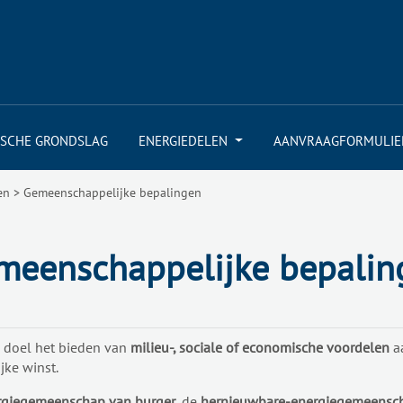
ISCHE GRONDSLAG
ENERGIEDELEN
AANVRAAGFORMULIE
en
>
Gemeenschappelijke bepalingen
meenschappelijke bepalin
doel het bieden van
milieu-, sociale of economische voordelen
aa
jke winst.
rgiegemeenschap van burger
, de
hernieuwbare-energiegemeensc