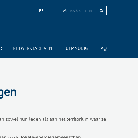
FR
R
NETWERKTARIEVEN
HULP NODIG
FAQ
gen
n zowel hun leden als aan het territorium waar ze
hap
en de
lokale-energiegemeenschap
.