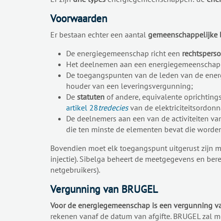
Voorwaarden
Er bestaan echter een aantal
gemeenschappelijke 
De energiegemeenschap richt een
rechtspers
Het deelnemen aan een energiegemeenscha
De toegangspunten van de leden van de energ
houder van een leveringsvergunning;
De
statuten
of andere, equivalente oprichti
artikel 28
tredecies
van de elektriciteitsordonn
De deelnemers aan een van de activiteiten v
die ten minste de elementen bevat die word
Bovendien moet elk toegangspunt uitgerust zijn 
injectie). Sibelga beheert de meetgegevens en ber
netgebruikers).
Vergunning van BRUGEL
Voor de energiegemeenschap is een vergunning va
rekenen vanaf de datum van afgifte. BRUGEL zal m