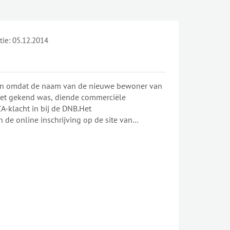
tie:
05.12.2014
t en omdat de naam van de nieuwe bewoner van
iet gekend was, diende commerciële
A-klacht in bij de DNB.Het
e online inschrijving op de site van
et gelijk met een energiecontract uit hoofde van
 de M.I.G waarnaar het Technisch Reglement
iseert de DNB een bezoek binnen de 5 werkdagen
rciële energieleverancier om de bewoner van
 het onderhavige geval kon de DNB niet aantonen
an het technische document, dat er niemand ter
het bezoek van zijn technicus, die belast was
ter.