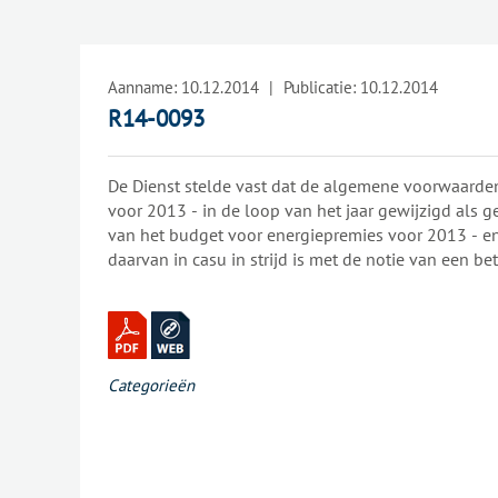
Aanname:
10.12.2014
|
Publicatie:
10.12.2014
R14-0093
De Dienst stelde vast dat de algemene voorwaarde
voor 2013 - in de loop van het jaar gewijzigd als g
van het budget voor energiepremies voor 2013 - e
daarvan in casu in strijd is met de notie van een be
gedefinieerd in artikel 2, 19o van het Koninklijk Be
tot bepaling van de algemene uitvoeringsregels va
overheidsopdrachten en van de concessies voor op
in mindering : betaling van een deel van de opdrac
aanvaarde prestaties".In het onderhavige geval had d
Categorieën
de vzw Y - onderworpen aan de verplichtingen inz
- het recht werd ontzegd om aanspraak te kunnen
"Vloerisolatie".