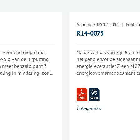
Aanname:
05.12.2014
|
Publica
R14-0075
n voor energiepremies
Na de verhuis van zijn klan
evolg van de uitputting
het pand en/of de eigenaar n
n meer bepaald punt 3
energieleverancier Z een MOZ
taling in mindering, zoals
energieovernamedocument en d
sluit van 14 januari 2013
energieleverancier Z staan ni
n de
de overnemer.Overeenkomstig
enbare werken : "betaling
Elektriciteit verwijst, organ
ht na verstrekte en
na de aanvraag van de comme
it conflict tot gevolg dat
het pand te identificeren.In
Categorieën
ake overheidsopdrachten
aan de Dienst, door middel v
 maken op de premie B3
plaatse aanwezig was tijdens 
met de verzegeling van de me