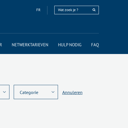
FR
R
NETWERKTARIEVEN
HULP NODIG
FAQ
Annuleren