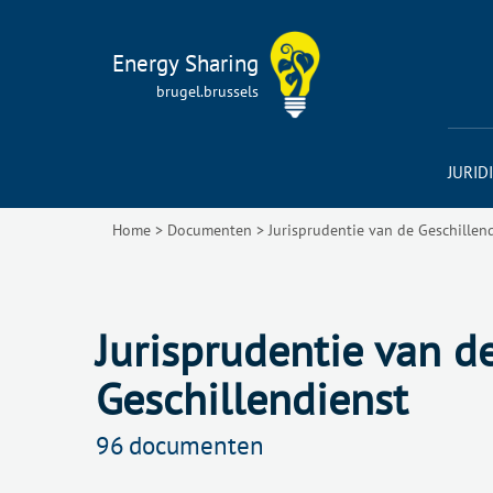
Energy Sharing
brugel.brussels
JURID
Home
>
Documenten
>
Jurisprudentie van de Geschillen
Jurisprudentie van d
Geschillendienst
96
documenten