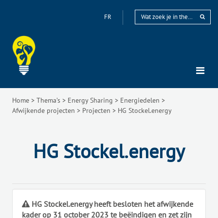
FR
Home
>
Thema’s
>
Energy Sharing
>
Energiedelen
>
Afwijkende projecten
>
Projecten
>
HG Stockel.energy
HG Stockel.energy
HG Stockel.energy heeft besloten het afwijkende
kader op 31 october 2023 te beëindigen en zet zijn