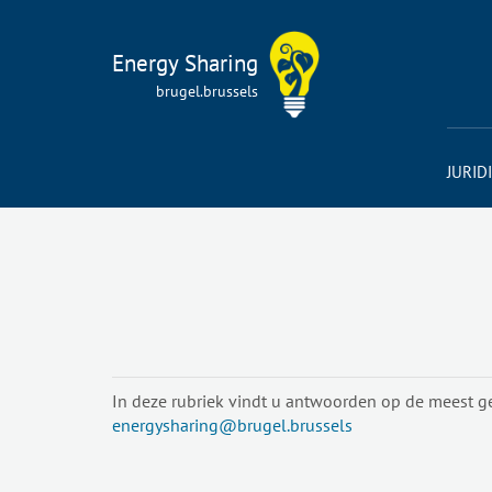
Energy Sharing
brugel.brussels
JURID
In deze rubriek vindt u antwoorden op de meest ge
energysharing@brugel.brussels