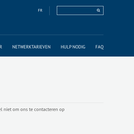
FR
R
NETWERKTARIEVEN
HULP NODIG
FAQ
el niet om ons te contacteren op